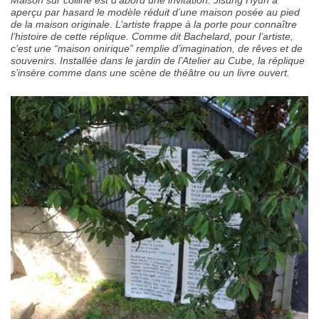
Maison sur colline est d’abord une invitation. Jisung Hyun a
aperçu par hasard le modèle réduit d’une maison posée au pied
de la maison originale. L’artiste frappe à la porte pour connaître
l’histoire de cette réplique. Comme dit Bachelard, pour l’artiste,
c’est une “maison onirique” remplie d’imagination, de rêves et de
souvenirs. Installée dans le jardin de l’Atelier au Cube, la réplique
s’insère comme dans une scène de théâtre ou un livre ouvert.